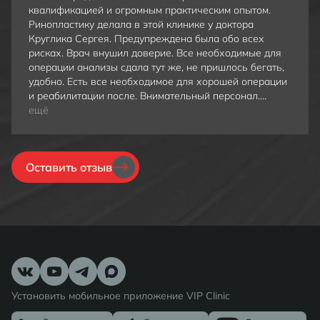
квалификацией и огромным практическим опытом.
Ринопластику делала в этой клинике у доктора
Круглика Сергея. Предупреждена была обо всех
рисках. Врач внушил доверие. Все необходимые для
операции анализы сдала тут же, не пришлось бегать,
удобно. Есть все необходимое для хорошей операции
и реабилитации после. Внимательный персонал.
Ринопластика в моем случае прошла успешно, у меня
ещё
теперь красивый ровный и аккуратный носик
Оставить отзыв
Установить мобильное приложение VIP Clinic