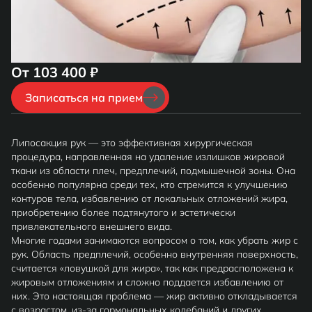
От 103 400 ₽
Записаться на прием
Липосакция рук — это эффективная хирургическая
процедура, направленная на удаление излишков жировой
ткани из области плеч, предплечий, подмышечной зоны. Она
особенно популярна среди тех, кто стремится к улучшению
контуров тела, избавлению от локальных отложений жира,
приобретению более подтянутого и эстетически
привлекательного внешнего вида.
Многие годами занимаются вопросом о том, как убрать жир с
рук. Область предплечий, особенно внутренняя поверхность,
считается «ловушкой для жира», так как предрасположена к
жировым отложениям и сложно поддается избавлению от
них. Это настоящая проблема — жир активно откладывается
с возрастом, из-за гормональных колебаний и других