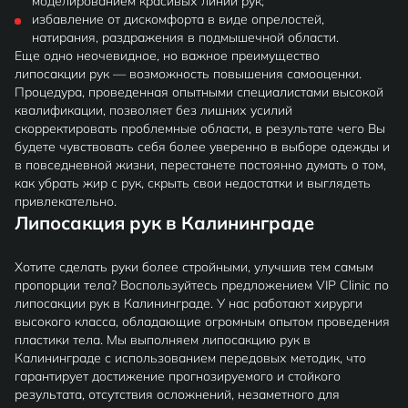
моделированием красивых линий рук;
избавление от дискомфорта в виде опрелостей,
натирания, раздражения в подмышечной области.
Еще одно неочевидное, но важное преимущество
липосакции рук — возможность повышения самооценки.
Процедура, проведенная опытными специалистами высокой
квалификации, позволяет без лишних усилий
скорректировать проблемные области, в результате чего Вы
будете чувствовать себя более уверенно в выборе одежды и
в повседневной жизни, перестанете постоянно думать о том,
как убрать жир с рук, скрыть свои недостатки и выглядеть
привлекательно.
Липосакция рук в Калининграде
Хотите сделать руки более стройными, улучшив тем самым
пропорции тела? Воспользуйтесь предложением VIP Clinic по
липосакции рук в Калининграде. У нас работают хирурги
высокого класса, обладающие огромным опытом проведения
пластики тела. Мы выполняем липосакцию рук в
Калининграде с использованием передовых методик, что
гарантирует достижение прогнозируемого и стойкого
результата, отсутствия осложнений, незаметного для