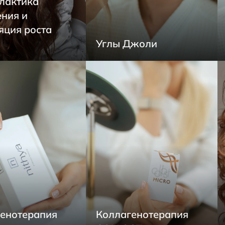
лактика
ния и
яция роста
Углы Джоли
енотерапия
Коллагенотерапия