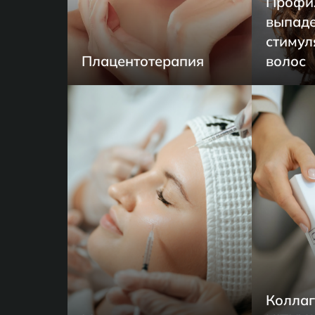
Профи
выпаде
стимул
Плацентотерапия
волос
Коллаг