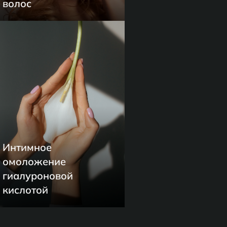
волос
Интимное
омоложение
гиалуроновой
кислотой