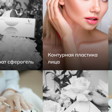
Контурная пластика
ат сферогель
лица