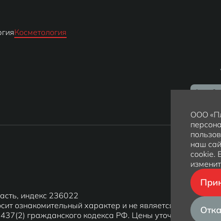
ргия
Косметология
ООО «Пл
персона
пользов
наш сай
cookie.
изменит
Прин
ласть, индекс 236022
сит ознакомительный характер и не является публичной
Отка
437(2) гражданского кодекса РФ. Цены уточняйте у