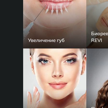
Биорев
Увеличение губ
REVI