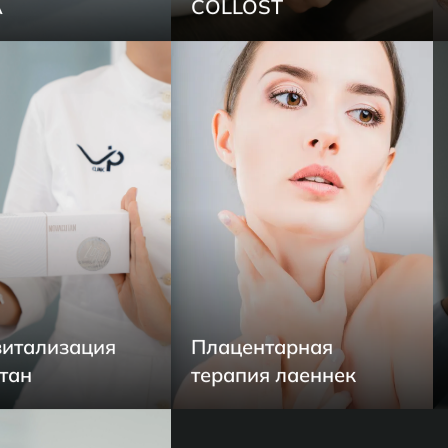
A
COLLOST
итализация
Плацентарная
тан
терапия лаеннек