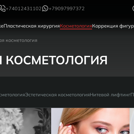
+74012431102
+79097997372
ке
Пластическая хирургия
Косметология
Коррекция фигу
я косметология
 КОСМЕТОЛОГИЯ
сметология
Эстетическая косметология
Нитевой лифтинг
П