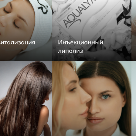
итализация
Инъекционный
липолиз