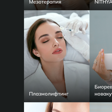
Мезотерапия
NITHY
Биорев
Плазмолифтинг
новаку