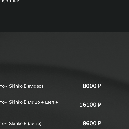
операций
8000 ₽
м Skinko E (глаза)
м Skinko E (лицо + шея +
16100 ₽
8600 ₽
м Skinko E (лицо)