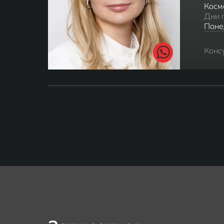
Косм
Дни 
Поне
Конс