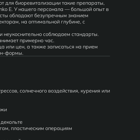
уют для биоревитализации такие препараты,
inko E. У нашего персонала — большой опыт в
исты обладают безупречным знанием
кторам, на оптимальной глубине, с
и неукоснительно соблюдаем стандарты.
нимает примерно час.
а или цен, а также записаться на прием
йн-формы.
рессов, солнечного воздействия, курения или
ожи
 декольте
гам, пластическим операциям