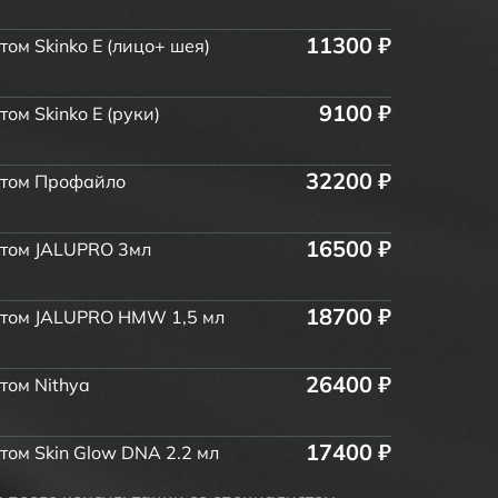
11300 ₽
м Skinko E (лицо+ шея)
9100 ₽
м Skinko E (руки)
32200 ₽
атом Профайло
16500 ₽
том JALUPRO 3мл
18700 ₽
том JALUPRO HMW 1,5 мл
26400 ₽
том Nithya
17400 ₽
ом Skin Glow DNA 2.2 мл