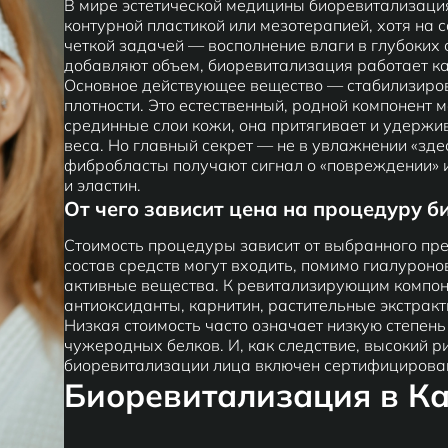
В мире эстетической медицины биоревитализация 
контурной пластикой или мезотерапией, хотя на 
четкой задачей — восполнение влаги в глубоких 
добавляют объем, биоревитализация работает к
Основное действующее вещество — стабилизиров
плотности. Это естественный, родной компонент 
срединные слои кожи, она притягивает и удержи
веса. Но главный секрет — не в увлажнении «здес
фибробласты получают сигнал о «повреждении» 
и эластин.
От чего зависит цена на процедуру 
Стоимость процедуры зависит от выбранного пре
состав средств могут входить, помимо гиалуроно
активные вещества. К ревитализирующим компон
антиоксиданты, карнитин, растительные экстрак
Низкая стоимость часто означает низкую степень
чужеродных белков. И, как следствие, высокий ри
биоревитализации лица включен сертифицирова
Биоревитализация в К