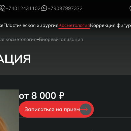
+74012431102
+79097997372
ке
Пластическая хирургия
Косметология
Коррекция фигу
я косметология
Биоревитализация
АЦИЯ
от 8 000 ₽
Записаться на прием