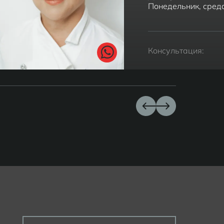
Понедельник, среда
Консультация: