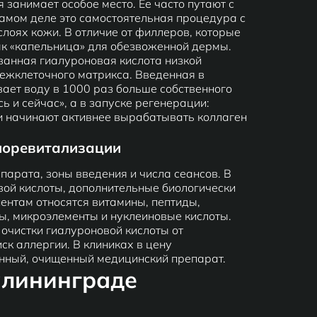
занимает особое место. Ее часто путают с
самом деле это самостоятельная процедура с
слоях кожи. В отличие от филлеров, которые
ак «капельница» для обезвоженной дермы.
анная гиалуроновая кислота низкой
межклеточного матрикса. Введенная в
вает воду в 1000 раз больше собственного
ь и сейчас», а в запуске регенерации:
и начинают активнее вырабатывать коллаген
биоревитализации
парата, зоны введения и числа сеансов. В
вой кислоты, дополнительные биологически
ентам относятся витамины, пептиды,
ты, микроэлементы и нуклеиновые кислоты.
 очистки гиалуроновой кислоты от
ск аллергии. В клиниках в цену
нный, очищенный медицинский препарат.
алининграде