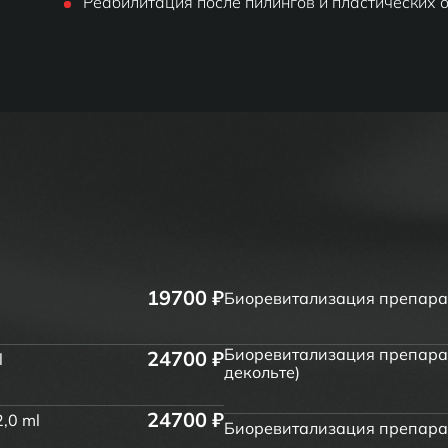
Реабилитация после пилингов и пластических 
19700 ₽
Биоревитализация препарато
Биоревитализация препарато
24700 ₽
l
декольте)
24700 ₽
,0 ml
Биоревитализация препарато