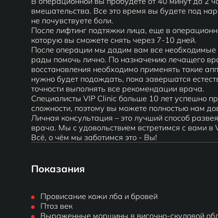
В операционной вы пробудете от 40 минут до 2 ч
вмешательства. Все это время вы будете под нарк
не почувствуете боли.
После лифтинг подтяжки лица, еще в операционн
которую вы сможете снять через 7-10 дней.
После операции мы дадим вам все необходимые 
рады помочь лично. По назначению лечащего вр
восстановления необходимо применять такие апп
нужно будет подождать, пока завершатся естест
точности выполнять все рекомендации врача.
Специалисты VIP Clinic больше 10 лет успешно п
сложности, поэтому вы можете полностью нам до
Личная консультация – это лучший способ развея
врача. Мы с удовольствием встретимся с вами в VI
Всё, о чём мы заботимся это - Вы!
Показания
Провисание кожи лба и бровей
Птоз век
Выраженные морщины в височно-скуловой об