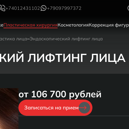
+74012431102
+79097997372
ке
Пластическая хирургия
Косметология
Коррекция фигу
астика лица
Эндоскопический лифтинг лица
КИЙ ЛИФТИНГ ЛИЦА
от 106 700 рублей
Записаться на прием