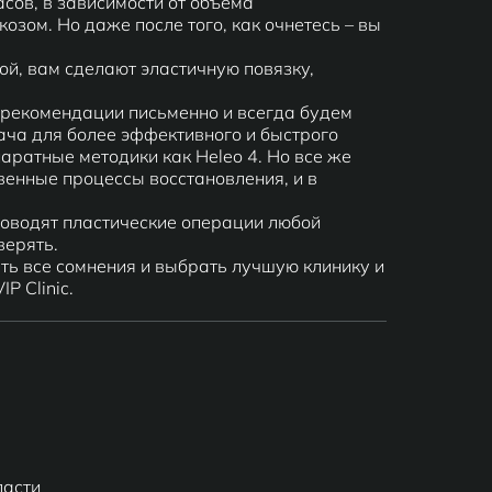
асов, в зависимости от объема
озом. Но даже после того, как очнетесь – вы
ой, вам сделают эластичную повязку,
рекомендации письменно и всегда будем
ача для более эффективного и быстрого
аратные методики как Heleo 4. Но все же
венные процессы восстановления, и в
роводят пластические операции любой
верять.
ть все сомнения и выбрать лучшую клинику и
P Clinic.
ласти