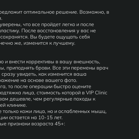
предложит оптимальное решение. Возможно, в
.
уверены, что все пройдет легко и после
пластику. После восстановления у вас не
 сохранятся. Вы будете ощущать себя
нечно же, изменится к лучшему.
но и внести коррективы в вашу внешность,
лы, приподнять брови. Все эти перемены врач
 сразу увидеть, как изменится ваша
ражение на основе вашего фото.
га, то после операции быстро оцените
дтяжка лица, стоимость которой в VIP Clinic
я вам дешевле, чем регулярные походы к
ей клинике.
е только кожи лица, но и ослабленных мышц,
ии остается на 10-15 лет.
ые признаки возраста 45+: