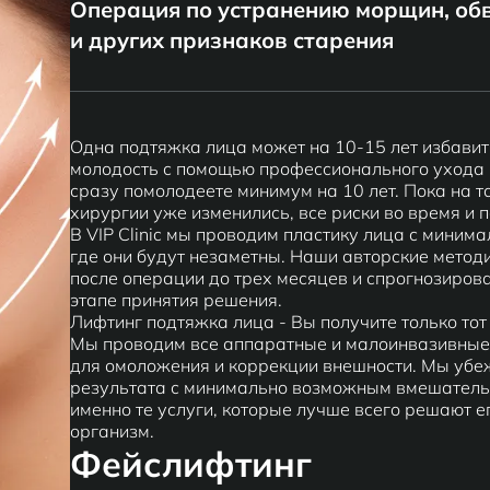
Операция по устранению морщин, об
и других признаков старения
Одна подтяжка лица может на 10-15 лет избавит
молодость с помощью профессионального ухода 
сразу помолодеете минимум на 10 лет. Пока на т
хирургии уже изменились, все риски во время и 
В VIP Clinic мы проводим пластику лица с миним
где они будут незаметны. Наши авторские метод
после операции до трех месяцев и спрогнозирова
этапе принятия решения.
Лифтинг подтяжка лица - Вы получите только то
Мы проводим все аппаратные и малоинвазивные
для омоложения и коррекции внешности. Мы убе
результата с минимально возможным вмешательс
именно те услуги, которые лучше всего решают е
организм.
Фейслифтинг