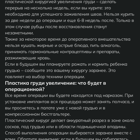
пластической хирургией увеличения груди – сделать
перерыв на несколько недель, если вы курите: это
необходимо для успешного заживления швов. Нельзя курить
за две недели до операции и еще 6-8 недель после. Только в
этом случае рубцы после восстановления станут
незаметными.
Также за некоторое время до оперативного вмешательства
нельзя кушать жирные и острые блюда, пить алкоголь,
принимать гормональные контрацептивы и препараты,
разжижающие кровь.
Если в будущем вы планируете рожать и кормить ребенка
грудью – сообщите это вашему хирургу заранее. Это
повлияет на выбор техники операции.
Пластика груди увеличение: что будет в
операционной?
Все время операции вы будете находится под наркозом. При
установке имплантов вся процедура может занять полчаса, и
вы проснетесь в палате уже с новой грудью и в
компрессионном бюстгальтере.
Пластический хирург делает аккуратный разрез в зоне около
сосков, под грудью или в области подмышечной впадины.
Способ выполнения операции выбирается заранее вместе с
вами. Обратите внимание: если в будущем вы собираетесь