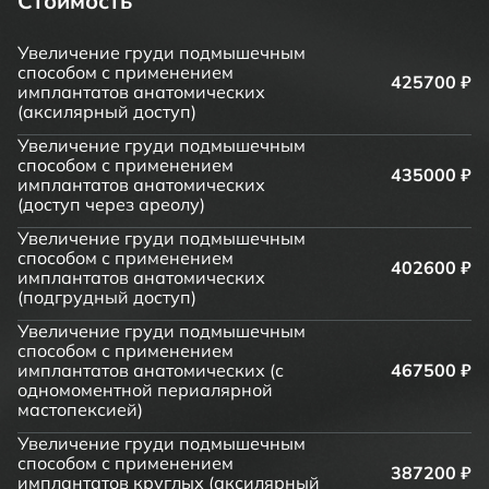
Стоимость
Увеличение груди подмышечным
способом с применением
425700 ₽
имплантатов анатомических
(аксилярный доступ)
Увеличение груди подмышечным
способом с применением
435000 ₽
имплантатов анатомических
(доступ через ареолу)
Увеличение груди подмышечным
способом с применением
402600 ₽
имплантатов анатомических
(подгрудный доступ)
Увеличение груди подмышечным
способом с применением
имплантатов анатомических (с
467500 ₽
одномоментной периалярной
мастопексией)
Увеличение груди подмышечным
способом с применением
387200 ₽
имплантатов круглых (аксилярный