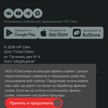
Установить мобильное приложение VIP Clinic
© 2026 VIP Clinic
ООО "ПЛАСТИКА"
ул. Пугачева, дом № 4
ООО "МЕДИЦИНА"
ул. Шиллера, дом № 7
Россия, г. Калининград, Калининградская область, индекс
ООО «Пластика» использует файлы cookie с целью
236022
персонализации сервисов и повышения удобства
Вся представленная на сайте информация носит
пользования веб-сайтом. Продолжая использовать
ознакомительный характер и не является публичной
наш сайт, вы даете согласие на обработку файлов
офертой, определяемой положениями статьи 437(2)
cookie. Если вы не хотите использовать файлы
гражданского кодекса РФ. Цены уточняйте у
cookie, измените настройки браузера.
администраторов клиники по телефону +79097997372
Принять и продолжить
Политика обработки персональных данных