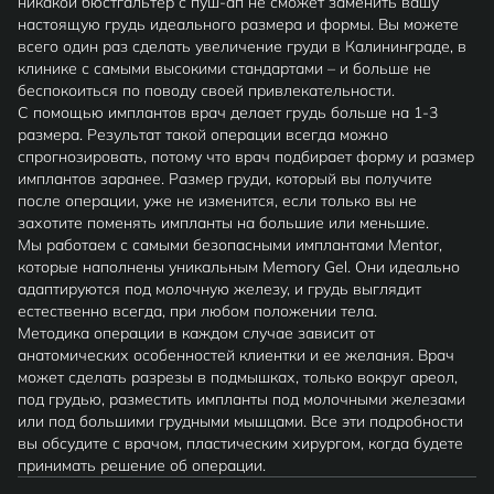
никакой бюстгальтер с пуш-ап не сможет заменить вашу
настоящую грудь идеального размера и формы. Вы можете
всего один раз сделать увеличение груди в Калининграде, в
клинике с самыми высокими стандартами – и больше не
беспокоиться по поводу своей привлекательности.
С помощью имплантов врач делает грудь больше на 1-3
размера. Результат такой операции всегда можно
спрогнозировать, потому что врач подбирает форму и размер
имплантов заранее. Размер груди, который вы получите
после операции, уже не изменится, если только вы не
захотите поменять импланты на большие или меньшие.
Мы работаем с самыми безопасными имплантами Mentor,
которые наполнены уникальным Memory Gel. Они идеально
адаптируются под молочную железу, и грудь выглядит
естественно всегда, при любом положении тела.
Методика операции в каждом случае зависит от
анатомических особенностей клиентки и ее желания. Врач
может сделать разрезы в подмышках, только вокруг ареол,
под грудью, разместить импланты под молочными железами
или под большими грудными мышцами. Все эти подробности
вы обсудите с врачом, пластическим хирургом, когда будете
принимать решение об операции.