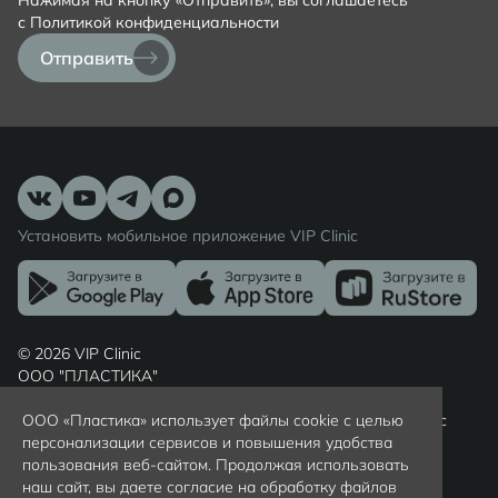
Нажимая на кнопку «Отправить», вы соглашаетесь
с
Политикой конфиденциальности
Отправить
Установить мобильное приложение VIP Clinic
© 2026 VIP Clinic
ООО "ПЛАСТИКА"
ул. Пугачева, дом № 4
Россия, г. Калининград, Калининградская область, индекс
ООО «Пластика» использует файлы cookie с целью
236022
персонализации сервисов и повышения удобства
Вся представленная на сайте информация носит
пользования веб-сайтом. Продолжая использовать
ознакомительный характер и не является публичной
наш сайт, вы даете согласие на обработку файлов