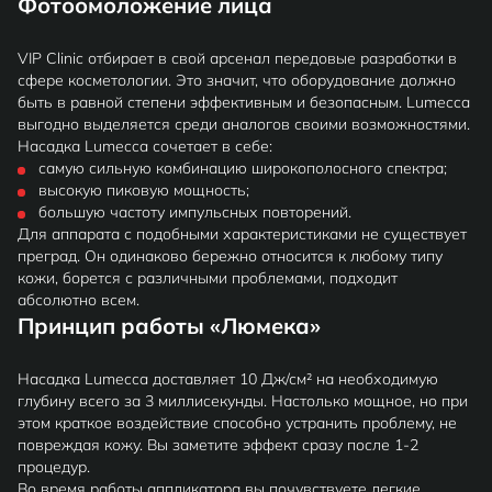
Фотоомоложение лица
VIP Clinic отбирает в свой арсенал передовые разработки в
сфере косметологии. Это значит, что оборудование должно
быть в равной степени эффективным и безопасным. Lumecca
выгодно выделяется среди аналогов своими возможностями.
Насадка Lumecca сочетает в себе:
самую сильную комбинацию широкополосного спектра;
высокую пиковую мощность;
большую частоту импульсных повторений.
Для аппарата с подобными характеристиками не существует
преград. Он одинаково бережно относится к любому типу
кожи, борется с различными проблемами, подходит
абсолютно всем.
Принцип работы «Люмека»
Насадка Lumecca доставляет 10 Дж/см² на необходимую
глубину всего за 3 миллисекунды. Настолько мощное, но при
этом краткое воздействие способно устранить проблему, не
повреждая кожу. Вы заметите эффект сразу после 1-2
процедур.
Во время работы аппликатора вы почувствуете легкие