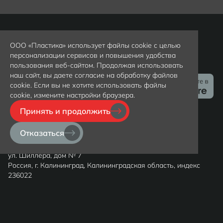
ООО «Пластика» использует файлы cookie с целью
персонализации сервисов и повышения удобства
Установить мобильное приложение VIP Clinic
пользования веб-сайтом. Продолжая использовать
наш сайт, вы даете согласие на обработку файлов
cookie. Если вы не хотите использовать файлы
cookie, измените настройки браузера.
Принять и продолжить
© 2026 VIP Clinic
ООО "ПЛАСТИКА"
Отказаться
ул. Пугачева, дом № 4
ООО "МЕДИЦИНА"
ул. Шиллера, дом № 7
Россия, г. Калининград, Калининградская область, индекс
236022
Вся представленная на сайте информация носит
ознакомительный характер и не является публичной
офертой, определяемой положениями статьи 437(2)
гражданского кодекса РФ. Цены уточняйте у