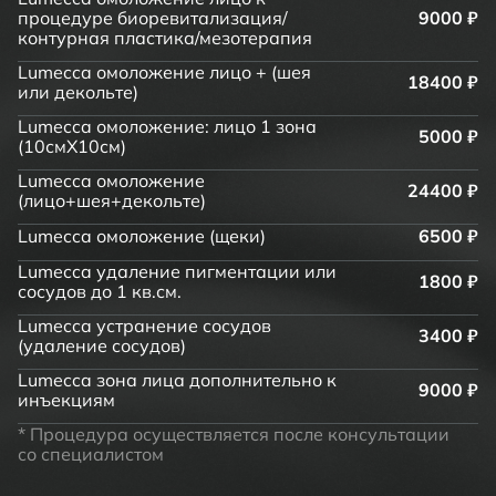
процедуре биоревитализация/
9000 ₽
контурная пластика/мезотерапия
Lumecca омоложение лицо + (шея
18400 ₽
или декольте)
Lumecca омоложение: лицо 1 зона
5000 ₽
(10смХ10см)
Lumecca омоложение
24400 ₽
(лицо+шея+декольте)
Lumecca омоложение (щеки)
6500 ₽
Lumecca удаление пигментации или
1800 ₽
сосудов до 1 кв.см.
Lumecca устранение сосудов
3400 ₽
(удаление сосудов)
Lumecca зона лица дополнительно к
9000 ₽
инъекциям
* Процедура осуществляется после консультации
со специалистом