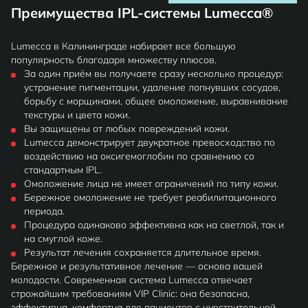
Преимущества IPL-системы Lumecca®
Lumecca в Калининграде набирает все большую
популярность благодаря множеству плюсов.
За один приём вы получаете сразу несколько процедур:
устранение пигментации, удаление лопнувших сосудов,
борьбу с морщинами, общее омоложение, выравнивание
текстуры и цвета кожи.
Вы защищены от любых повреждений кожи.
Lumecca демонстрирует двукратное превосходство по
воздействию на оксигемоглобин по сравнению со
стандартным IPL.
Омоложение лица не имеет ограничений по типу кожи.
Бережное омоложение не требует реабилитационного
периода.
Процедура одинаково эффективна как на светлой, так и
на смуглой коже.
Результат лечения сохраняется длительное время.
Бережное и результативное лечение — основа вашей
молодости. Современная система Lumecca отвечает
строжайшим требованиям VIP Clinic: она безопасна,
эффективна, комфортна для пациентов с чувствительной