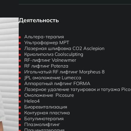
Деятельность
Альтера-терапия
Ультраформер МРТ
Лазерная шлифовка CO2 Asclepion
Криолиполиз Coolsculpting
RF-лифтинг Volnewmer
RF лифтинг Potenza
Игольчатый RF лифтинг Morpheus 8
JPL омоложение Lumecca
Аппаратный лифтинг FORMA
Лазерное удаление татуировок и татуажа Pico
Омоложение Picosure
Heleo4
Биоревитализация
Контурная пластика
Ботулинотерапия
Плазмолифтинг
Плацентотерапия