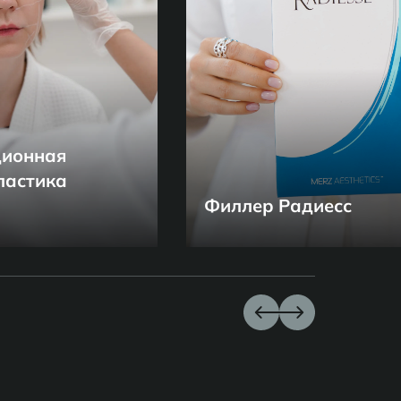
ционная
ластика
Филлер Радиесс