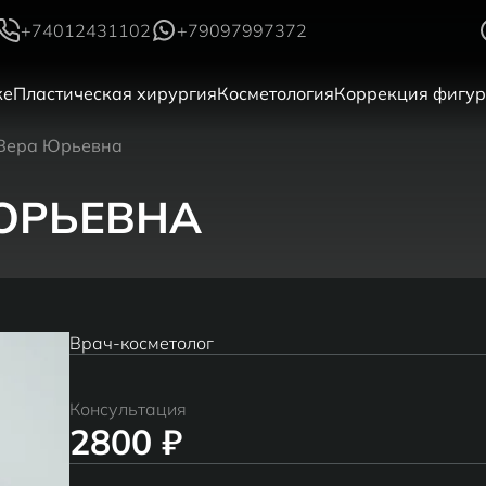
+74012431102
+79097997372
ке
Пластическая хирургия
Косметология
Коррекция фигу
Вера Юрьевна
ЮРЬЕВНА
Врач-косметолог
Консультация
2800 ₽