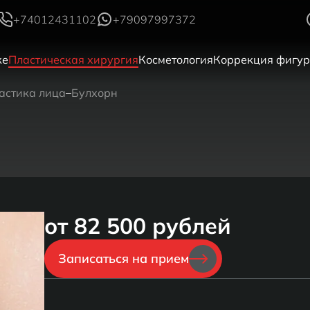
+74012431102
+79097997372
ке
Пластическая хирургия
Косметология
Коррекция фигу
астика лица
Булхорн
от 82 500 рублей
Записаться на прием