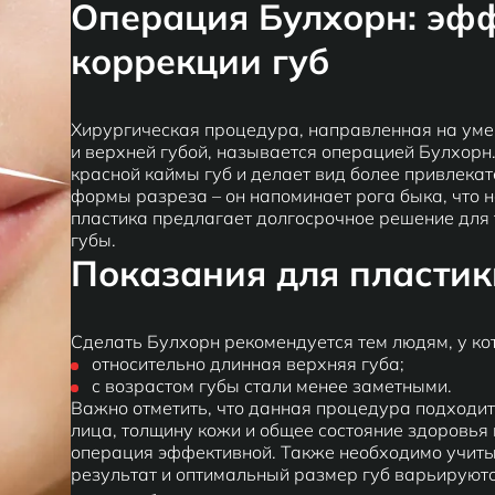
Операция Булхорн: эф
коррекции губ
Хирургическая процедура, направленная на ум
и верхней губой, называется операцией Булхорн
красной каймы губ и делает вид более привлека
формы разреза – он напоминает рога быка, что на
пластика предлагает долгосрочное решение для т
губы.
Показания для пластик
Сделать Булхорн рекомендуется тем людям, у ко
относительно длинная верхняя губа;
с возрастом губы стали менее заметными.
Важно отметить, что данная процедура подходит
лица, толщину кожи и общее состояние здоровья 
операция эффективной. Также необходимо учиты
результат и оптимальный размер губ варьируются