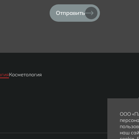
Отправить
ргия
Косметология
ООО «Пл
персона
пользов
наш сай
cookie.