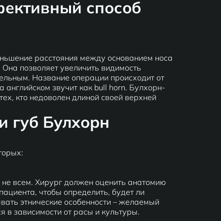
фективный способ
еньшение расстояния между основанием носа
. Она позволяет увеличить видимость
тельным. Название операции происходит от
 английском звучит как bull horn. Булхорн-
ех, кто недоволен длиной своей верхней
и губ Булхорн
торых:
 не всем. Хирург должен оценить анатомию
пациента, чтобы определить, будет ли
вать этнические особенности – желаемый
 в зависимости от расы и культуры.