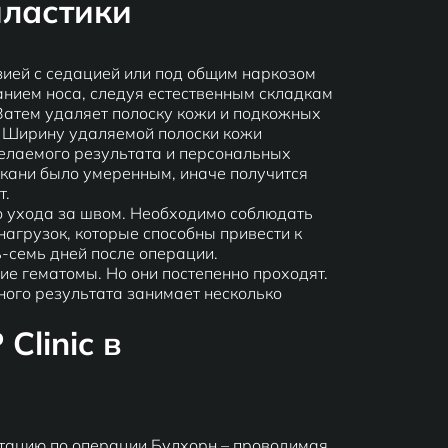
пластики
зией с седацией или под общим наркозом
анием носа, следуя естественным складкам
Затем удаляет полоску кожи и подкожных
е. Ширину удаляемой полоски кожи
желаемого результата и персональных
ткани было умеренным, иначе получится
т.
 ухода за швом. Необходимо соблюдать
нагрузок, которые способны привести к
-семь дней после операции.
ие гематомы. Но они постепенно проходят.
ого результата занимает несколько
Clinic в
льтацию по операции Булхорн – проводимая