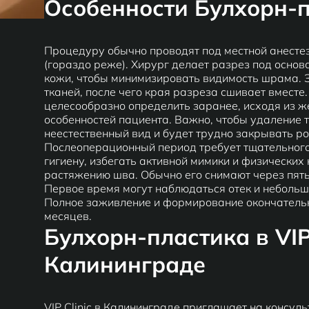
Особенности Булхорн-
Процедуру обычно проводят под местной анесте
(гораздо реже). Хирург делает разрез под основ
кожи, чтобы минимизировать видимость шрама. 
тканей, после чего края разреза сшивает вмест
целесообразно определить заранее, исходя из 
особенностей пациента. Важно, чтобы удаление 
неестественный вид и будет трудно закрывать ро
Послеоперационный период требует тщательного
гигиену, избегать активной мимики и физических 
растяжению шва. Обычно его снимают через пять
Первое время могут наблюдаться отек и небольш
Полное заживление и формирование окончательн
месяцев.
Булхорн-пластика в VIP 
Калининграде
VIP Clinic в Калининграде приглашает на консу