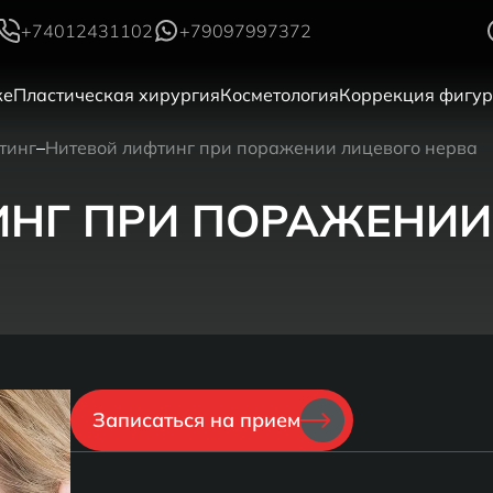
+74012431102
+79097997372
ке
Пластическая хирургия
Косметология
Коррекция фигу
тинг
Нитевой лифтинг при поражении лицевого нерва
ИНГ ПРИ ПОРАЖЕНИИ
Записаться на прием