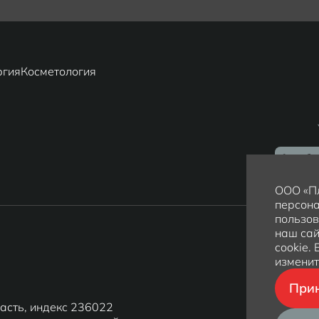
ргия
Косметология
ООО «Пл
персона
пользов
наш сай
cookie.
изменит
Прин
ласть, индекс 236022