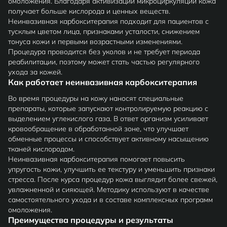
омоложения. Благодаря активизации микроциркуляции кожа
получает больше кислорода и ценных веществ.
Неинвазивная карбокситерапия подходит для пациентов с
тусклым цветом лица, признаками усталости, снижением
тонуса кожи и первыми возрастными изменениями.
Процедура проводится без уколов и не требует периода
реабилитации, поэтому может стать частью регулярного
ухода за кожей.
Как работает неинвазивная карбокситерапия
Во время процедуры на кожу наносят специальные
препараты, которые запускают контролируемую реакцию с
выделением углекислого газа. В ответ организм усиливает
кровообращение в обработанной зоне, что улучшает
обменные процессы и способствует активному насыщению
тканей кислородом.
Неинвазивная карбокситерапия помогает повысить
упругость кожи, улучшить ее текстуру и уменьшить признаки
стресса. После курса процедур кожа выглядит более свежей,
увлажненной и сияющей. Методику используют в качестве
самостоятельного ухода и в составе комплексных программ
омоложения.
Преимущества процедуры и результаты