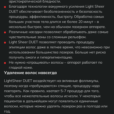
аристократической бледности.
Благодаря технологии вакуумного усиления Light Sheer
DUET обеспечивает безболезненность и безопасность
процедуры, эффективность, быстроту. Обработка самых
больших участков тела длится не более 20 минут – в
несколько быстрее, чем на обычном лазерном аппарате.
Различные насадки позволяют обрабатывать даже самые
чувствительные зоны со сложным рельефом.
Light Sheer DUET позволяет проводить процедуру
эпиляции волос даже в летнее время, что невозможно при
использовании большинства лазеров. Больше нет риска
получить ожоги и гиперпигментацию.
Не нужно «отращивать» волосы – аппарат работает по
гладкой коже.
Удаление волос навсегда
LightSheer DUET воздействует на активные фолликулы,
поэтому когда «пробуждаются» спящие, процедуру надо
повторять. Как правило, хватает 5-7 процедур для того,
чтобы все нежелательные волосы исчезли. У некоторых
пациентов в дальнейшем могут появляться единичные
волоски, которые можно удалять лазером раз в полгода или
год,