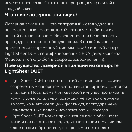
исчезают навсегда. Отныне нет преград для красивой и
гладкой кожи.
Что такое лазерная эпиляция?
Лазерная эпиляция — это аппаратный метод удаления
нежелательных волос, который позволяет добиться их
полной остановки роста. Эффективность и безопасность
процедуры зависит от оборудования. В нашей клинике
применяется современный американский диодный лазер
Light Sheer DUET, сертифицированный FDA (американской
Федеральной службой в сфере здравоохранения).
Преимущества лазерной эпиляции на аппарате
LightSheer DUET
Light Sheer DUET на сегодняшний день является самым
современным аппаратом, «золотым стандартном» лазерной
эпиляции. Посылаемый им световой импульс проникает в
кожу глубже остальных, разрушая не только стержень
волоса, но и его «сердце» - фолликул, благодаря чему
нежелательные волосы исчезают раз и навсегда.
Light Sheer DUET может применяться при любом цвете
кожи и волос. Аппарат подходит женщинам и мужчинам,
блондинкам и брюнеткам, загорелым и ценителям