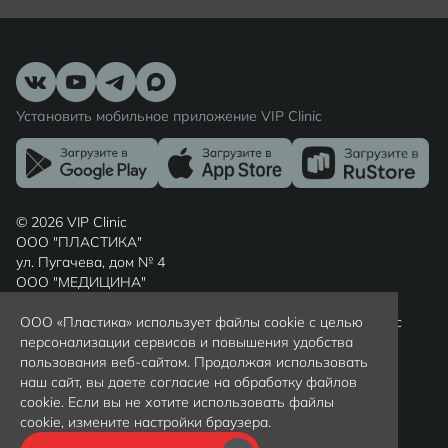
Установить мобильное приложение VIP Clinic
© 2026 VIP Clinic
ООО "ПЛАСТИКА"
ул. Пугачева, дом № 4
ООО "МЕДИЦИНА"
ул. Шиллера, дом № 7
Россия, г. Калининград, Калининградская область, индекс
ООО «Пластика» использует файлы cookie с целью
236022
персонализации сервисов и повышения удобства
Вся представленная на сайте информация носит
пользования веб-сайтом. Продолжая использовать
ознакомительный характер и не является публичной
наш сайт, вы даете согласие на обработку файлов
офертой, определяемой положениями статьи 437(2)
cookie. Если вы не хотите использовать файлы
гражданского кодекса РФ. Цены уточняйте у
cookie, измените настройки браузера.
администраторов клиники по телефону +79097997372