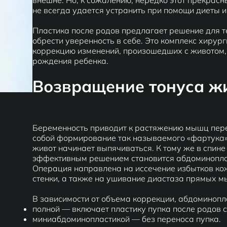
внешне. Но, к сожалению, нередко этот прекрасн
не всегда удается устранить при помощи диеты 
Пластика после родов предлагает решение для т
обрести уверенность в себе. Это комплекс хиру
коррекцию изменений, произошедших с животом,
рождения ребенка.
Возвращение тонуса жи
Беременность приводит к растяжению мышц перед
собой формирование так называемого «фартука»
живот начинает выпячиваться. К тому же в спине
эффективным решением становится абдоминоплас
Операция направлена на иссечение избытков ко
стенки, а также на ушивание диастаза прямых м
В зависимости от объема коррекции, абдоминопл
полной — включает пластику пупка после родов с
миниабдоминопластикой
— без переноса пупка.