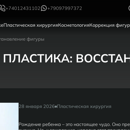
+74012431102
+79097997372
ке
Пластическая хирургия
Косметология
Коррекция фигу
становление фигуры
 ПЛАСТИКА: ВОССТА
28 января 2026
Пластическая хирургия
Рождение ребенка – это настоящее чудо. Оно пр