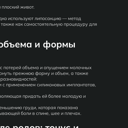
 плоский живот.
едко используют липосакцию — метод
 также как самостоятельную процедуру для
 объема и формы
с потерей объема и опущением молочных
ернуть прежнюю форму и объем, а также
 разновидностей:
 с применением силиконовых имплантатов,
воляющая придать ей более молодую и
еньшению груди, которая показана
вающей боли в спине, шее и плечах.
е родов: тонус и