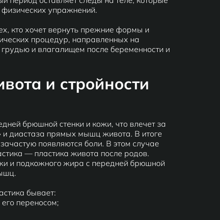
ый период оставляет следы на теле, которые
и физических упражнений.
ех, кто хочет вернуть прежние формы и
ргических процедур, направленных на
 грудью и влагалищем после беременности и
вота и стройности
ней брюшной стенки и кожи, что влечет за
 и диастаза прямых мышц живота. В итоге
 зачастую появляются боли. В этом случае
тика — пластика живота после родов.
жи и подкожного жира с передней брюшной
ышц.
астика бывает:
 его переносом;