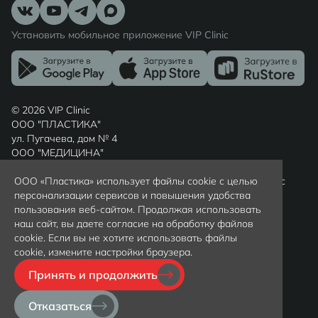
Установить мобильное приложение VIP Clinic
© 2026 VIP Clinic
ООО "ПЛАСТИКА"
ул. Пугачева, дом № 4
ООО "МЕДИЦИНА"
ул. Шиллера, дом № 7
ООО «Пластика» использует файлы cookie с целью
Россия, г. Калининград, Калининградская область, индекс
персонализации сервисов и повышения удобства
236022
пользования веб-сайтом. Продолжая использовать
Вся представленная на сайте информация носит
наш сайт, вы даете согласие на обработку файлов
ознакомительный характер и не является публичной
cookie. Если вы не хотите использовать файлы
офертой, определяемой положениями статьи 437(2)
cookie, измените настройки браузера.
гражданского кодекса РФ. Цены уточняйте у
администраторов клиники по телефону +79097997372
Принять и продолжить
Политика обработки персональных данных
Политика конфиденциальности
Отказаться
Карта сайта