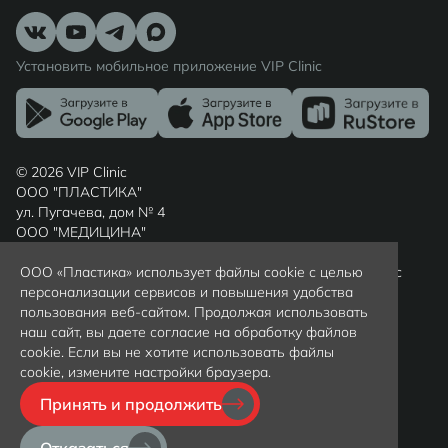
Установить мобильное приложение VIP Clinic
© 2026 VIP Clinic
ООО "ПЛАСТИКА"
ул. Пугачева, дом № 4
ООО "МЕДИЦИНА"
ул. Шиллера, дом № 7
ООО «Пластика» использует файлы cookie с целью
Россия, г. Калининград, Калининградская область, индекс
персонализации сервисов и повышения удобства
236022
пользования веб-сайтом. Продолжая использовать
Вся представленная на сайте информация носит
наш сайт, вы даете согласие на обработку файлов
ознакомительный характер и не является публичной
cookie. Если вы не хотите использовать файлы
офертой, определяемой положениями статьи 437(2)
cookie, измените настройки браузера.
гражданского кодекса РФ. Цены уточняйте у
администраторов клиники по телефону +79097997372
Принять и продолжить
Политика обработки персональных данных
Политика конфиденциальности