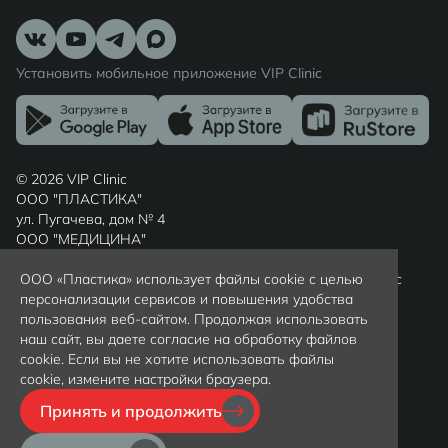
Установить мобильное приложение VIP Clinic
© 2026 VIP Clinic
ООО "ПЛАСТИКА"
ул. Пугачева, дом № 4
ООО "МЕДИЦИНА"
ул. Шиллера, дом № 7
Россия, г. Калининград, Калининградская область, индекс
ООО «Пластика» использует файлы cookie с целью
236022
персонализации сервисов и повышения удобства
Вся представленная на сайте информация носит
пользования веб-сайтом. Продолжая использовать
ознакомительный характер и не является публичной
наш сайт, вы даете согласие на обработку файлов
офертой, определяемой положениями статьи 437(2)
cookie. Если вы не хотите использовать файлы
гражданского кодекса РФ. Цены уточняйте у
cookie, измените настройки браузера.
администраторов клиники по телефону +79097997372
Принять и продолжить
Политика обработки персональных данных
Политика конфиденциальности