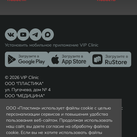
Установить мобильное приложение VIP Clinic
© 2026 VIP Clinic
ООО "ПЛАСТИКА"
ул. Пугачева, дом № 4
ООО "МЕДИЦИНА"
ул. Шиллера, дом № 7
ООО «Пластика» использует файлы cookie с целью
Россия, г. Калининград, Калининградская область, индекс
персонализации сервисов и повышения удобства
236022
пользования веб-сайтом. Продолжая использовать
Вся представленная на сайте информация носит
наш сайт, вы даете согласие на обработку файлов
ознакомительный характер и не является публичной
cookie. Если вы не хотите использовать файлы
офертой, определяемой положениями статьи 437(2)