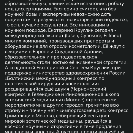
образовательную, клинические испытания, работу
над диссертациями. Екатерина считает, что без
научной базы и экспертизы невозможно дать
пациентам те результаты, на которые они надеются,
то есть лучшие результаты. Все инновации в
научном подходе. Екатерина Круглик сегодня -
международный эксперт (Ipsen, Cynosure, Fillmed)
многих компаний, производящих препараты и
оборудование для отрасли косметологии. Её ждут с
лекциями в Европе и Саудовской Аравии, -
образовательная и преподавательская
деятельность стали частью её жизненной стратегии.
А созданный Екатериной и Сергеем Круглик, при
поддержке министерства здравоохранения России
«Балтийский международный конгресс по
пластической хирургии и косметологии»,
расширившийся ещё двумя (Черноморский
конгресс в Геленджике и Инновационная школа
эстетической медицины в Москве) отраслевыми
мероприятиями в других городах, гремит на всю
страну и - почему нет - «импортозамещает» конгресс
Гримальди в Монако, собирающий весь цвет
мировой эстетической медицины, рвущейся в
космос с научными открытиями в теме продления
молодости и красоты. А русские практики и учёные