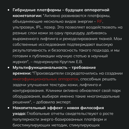
Гибридные платформы – будущее аппаратной
косметологии:
"Активно развиваются платформы,
объединяющие несколько видов энергии –
RF
,
ультразвук, IPL, лазер. Это позволяет воздействовать на
разные слои кожи за одну процедуру, добиваясь
выраженного лифтинга и ремоделирования тканей. Мои
собственные исследования подтверждают высокую
результативность и безопасность такого подхода, и мы
готовим к публикации научную статью в научный
журнал", – подчеркнула Круглик Е.В.
Мультифункциональность – требование
времени:
"Производители сосредоточились на создании
многофункциональных аппаратов
, способных решать
задачи улучшения текстуры кожи, лифтинга и
контурирования. Клиники активно обновляют свой парк
оборудования, выбирая именно такие многомодальные
решения", – добавила эксперт.
Накопительный эффект – новая философия
ухода:
Глобальные отчеты свидетельствуют о росте
популярности энерго-базированных платформ и
биостимулирующих методик, стимулирующих