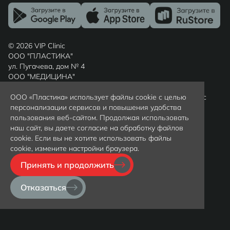
© 2026 VIP Clinic
ООО "ПЛАСТИКА"
ул. Пугачева, дом № 4
ООО "МЕДИЦИНА"
ул. Шиллера, дом № 7
Россия, г. Калининград, Калининградская область, индекс
ООО «Пластика» использует файлы cookie с целью
236022
персонализации сервисов и повышения удобства
Вся представленная на сайте информация носит
пользования веб-сайтом. Продолжая использовать
ознакомительный характер и не является публичной
наш сайт, вы даете согласие на обработку файлов
офертой, определяемой положениями статьи 437(2)
cookie. Если вы не хотите использовать файлы
гражданского кодекса РФ. Цены уточняйте у
cookie, измените настройки браузера.
администраторов клиники по телефону +79097997372
Принять и продолжить
Политика обработки персональных данных
Политика конфиденциальности
Отказаться
Карта сайта
Создание сайта -
InterLabs