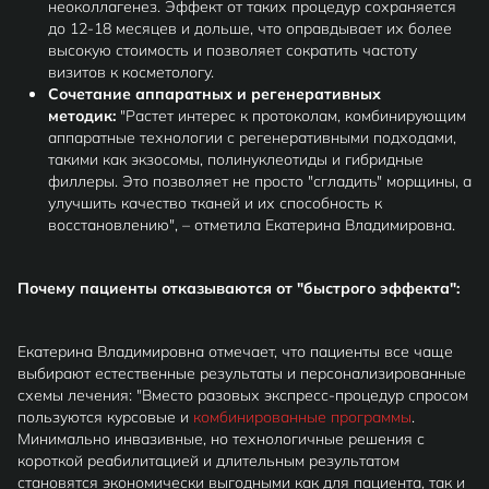
неоколлагенез. Эффект от таких процедур сохраняется
до 12-18 месяцев и дольше, что оправдывает их более
высокую стоимость и позволяет сократить частоту
визитов к косметологу.
Сочетание аппаратных и регенеративных
методик:
"Растет интерес к протоколам, комбинирующим
аппаратные технологии с регенеративными подходами,
такими как экзосомы, полинуклеотиды и гибридные
филлеры. Это позволяет не просто "сгладить" морщины, а
улучшить качество тканей и их способность к
восстановлению", – отметила Екатерина Владимировна.
Почему пациенты отказываются от "быстрого эффекта":
Екатерина Владимировна отмечает, что пациенты все чаще
выбирают естественные результаты и персонализированные
схемы лечения: "Вместо разовых экспресс-процедур спросом
пользуются курсовые и
комбинированные программы
.
Минимально инвазивные, но технологичные решения с
короткой реабилитацией и длительным результатом
становятся экономически выгодными как для пациента, так и