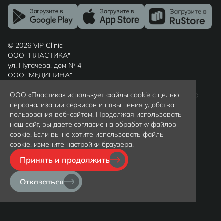
© 2026 VIP Clinic
ООО "ПЛАСТИКА"
ул. Пугачева, дом № 4
ООО "МЕДИЦИНА"
ул. Шиллера, дом № 7
Россия, г. Калининград, Калининградская область, индекс
ООО «Пластика» использует файлы cookie с целью
236022
персонализации сервисов и повышения удобства
Вся представленная на сайте информация носит
пользования веб-сайтом. Продолжая использовать
ознакомительный характер и не является публичной
наш сайт, вы даете согласие на обработку файлов
офертой, определяемой положениями статьи 437(2)
cookie. Если вы не хотите использовать файлы
гражданского кодекса РФ. Цены уточняйте у
cookie, измените настройки браузера.
администраторов клиники по телефону +79097997372
Принять и продолжить
Политика обработки персональных данных
Политика конфиденциальности
Отказаться
Карта сайта
Создание сайта -
InterLabs