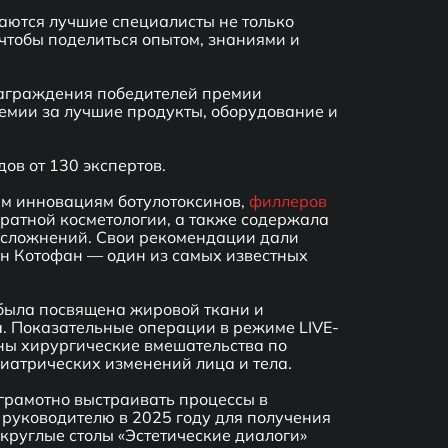
раются лучшие специалисты не только
 чтобы поделиться опытом, знаниями и
награждения победителей премии
емии за лучшие продукты, оборудование и
ов от 130 экспертов.
ым инновациям ботулотоксинов,
филлеров
ратной косметологии, а также содержала
сложнений. Свои рекомендации дали
ян Котофан — один из самых известных
была посвящена жировой ткани и
. Показательные операции в режиме LIVE-
дены хирургические вмешательства по
иатрических изменений лица и тела.
грамотно выстраивать процессы в
руководителю в 2025 году для получения
руглые столы «Эстетические диалоги»