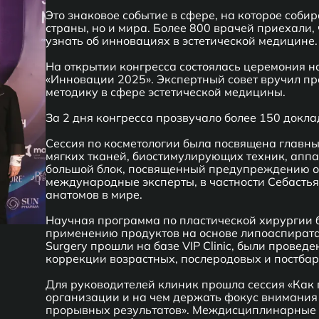
Это знаковое событие в сфере, на которое соби
страны, но и мира. Более 800 врачей приехали,
узнать об инновациях в эстетической медицине.
На открытии конгресса состоялась церемония 
«Инновации 2025». Экспертный совет вручил пр
методику в сфере эстетической медицины.
За 2 дня конгресса прозвучало более 150 доклад
Сессия по косметологии была посвящена главн
мягких тканей, биостимулирующих техник, аппа
большой блок, посвященный предупреждению о
международные эксперты, в частности Себасть
анатомов в мире.
Научная программа по пластической хирургии 
применению продуктов на основе липоаспирата
Surgery прошли на базе VIP Clinic, были прове
коррекции возрастных, послеродовых и постбар
Для руководителей клиник прошла сессия «Как 
организации и на чем держать фокус внимания 
прорывных результатов». Междисциплинарные к