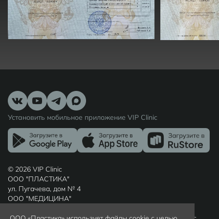
Установить мобильное приложение VIP Clinic
© 2026 VIP Clinic
ООО "ПЛАСТИКА"
ул. Пугачева, дом № 4
ООО "МЕДИЦИНА"
ул. Шиллера, дом № 7
Россия, г. Калининград, Калининградская область, индекс
ООО «Пластика» использует файлы cookie с целью